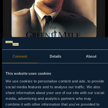
00:30
07 / 08
CULOARUL MORŢII
Consent
Details
About
Viaţa gardienilor care păzesc nişte condamnaţi
la moarte e afectată de unul dintre ei, un negru
cu un har misterios, acuzat că a violat şi ucis
This website uses cookies
nişte copii. Dramă nominalizată la Oscar. Cu
We use cookies to personalise content and ads, to provide
Tom Hanks.
social media features and to analyse our traffic. We also
share information about your use of our site with our social
SETEAZĂ MEMENTO
media, advertising and analytics partners who may
combine it with other information that you’ve provided to