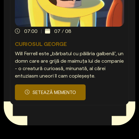
07:00
07 / 08
CURIOSUL GEORGE
Will Ferrell este „bărbatul cu pălăria galbenă", un
domn care are grijă de maimuţa lui de companie
- o creatură curioasă, minunată, al cărei
entuziasm uneori îl cam copleşeşte.
SETEAZĂ MEMENTO