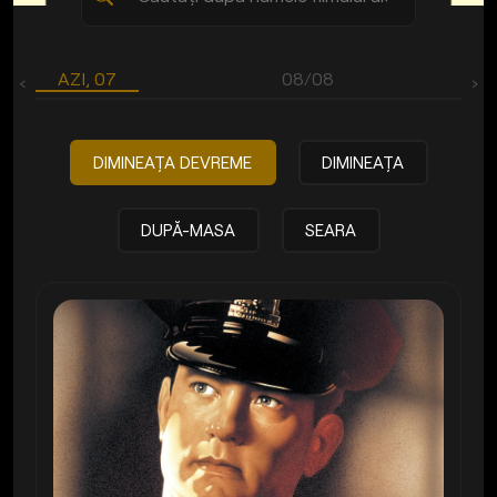
AZI, 07
08/08
‹
›
DIMINEAŢA DEVREME
DIMINEAŢA
DUPĂ-MASA
SEARA