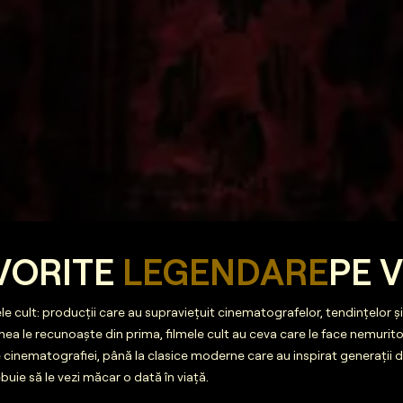
AVORITE
LEGENDARE
PE 
cult: producții care au supraviețuit cinematografelor, tendințelor și 
mea le recunoaște din prima, filmele cult au ceva care le face nemuritoa
e cinematografiei, până la clasice moderne care au inspirat generații de
ebuie să le vezi măcar o dată în viață.