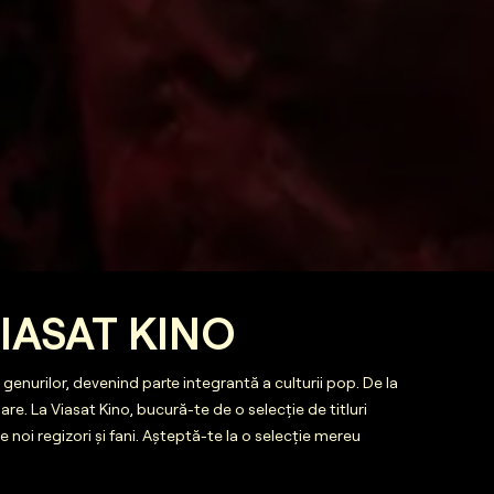
VIASAT KINO
genurilor, devenind parte integrantă a culturii pop. De la
re. La Viasat Kino, bucură-te de o selecție de titluri
 noi regizori și fani. Așteptă-te la o selecție mereu