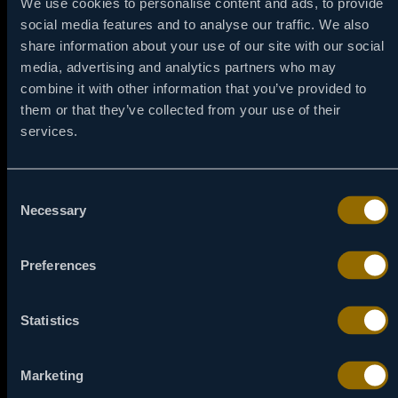
We use cookies to personalise content and ads, to provide
călători în necunoscut cu Omul bicentenar, Bărbați în
social media features and to analyse our traffic. We also
negru II și 3. Poveștile sincere strălucesc în O zi minunată
în cartier, cu incomparabilul Tom Hanks, dar și în Ce vrăji a
share information about your use of our site with our social
mai făcut nevasta mea, cu o distribuție de zile mari. Dar și
media, advertising and analytics partners who may
fanii horror vor avea ce să savureze – Ultimul exorcism și
combine it with other information that you’ve provided to
Ceilalți, cu Nicole Kidman în rolul principal.
them or that they’ve collected from your use of their
services.
Salvați data în calendar! Cortina Viasat Kino se va ridica în
7 mai, dezvăluind un aspect nou-nouț, și o selecție
stelară de filme care traversează genuri și generații,
oferind ceva pentru toată lumea!
Consent
Necessary
Selection
Preferences
UNDE POȚI URMĂRI
VIASAT KINO
Statistics
Marketing