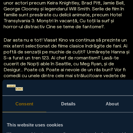
unor actori precum Keira Knightley, Brad Pitt, Jamie Bell,
George Clooney și legendarul Will Smith. Serile de film în
familie sunt presărate cu delicii animate, precum Hotel
Transylvania 3: Monștri în vacanță, Cu toții la surf și
horror-ul distractiv Cine se teme de fantome?.
Dar asta nu e tot! Viasat Kino va continua să prezinte un
mix atent selecționat de filme clasice îndrăgite de fani. Ai
poftă de senzații pe muchie de cuțit? Urmărește Hanna și
S-a furat un tren 123. Ai chef de romantism? Lasă-te
cucerit de Nopți able în Seattle, cu Meg Ryan, și de
Desigur… Poate că. Poate ai nevoie de un râs bun? Vor fi
comedii cu unele dintre cele mai strălucitoare vedete de
la Hollywood, precum Adam Sandler în Un Crăciun de
pomină, și Julia Roberts în Răsfățații Americii.
Pelicule reconfortante precum Azi 13, mâine 30, Mereu la
Consent
Details
About
prima întâlnire și Camerista vor încălzi inimile, iar drame
captivante, precum premiatele Părăsind Las Vegas, Un
tip serios și Zborul United 93 îi vor face pe spectatori să
reflecteze mult după ce genericul de final. Nu au fost
This website uses cookies
uitați nici pasionații de SF și fantezie, care vor putea