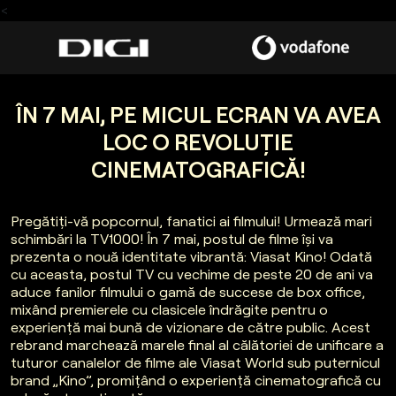
<
ÎN 7 MAI, PE MICUL ECRAN VA AVEA
LOC O REVOLUȚIE
CINEMATOGRAFICĂ!
Pregătiți-vă popcornul, fanatici ai filmului! Urmează mari
schimbări la TV1000! În 7 mai, postul de filme își va
prezenta o nouă identitate vibrantă: Viasat Kino! Odată
cu aceasta, postul TV cu vechime de peste 20 de ani va
aduce fanilor filmului o gamă de succese de box office,
mixând premierele cu clasicele îndrăgite pentru o
experiență mai bună de vizionare de către public. Acest
rebrand marchează marele final al călătoriei de unificare a
tuturor canalelor de filme ale Viasat World sub puternicul
brand „Kino”, promițând o experiență cinematografică cu