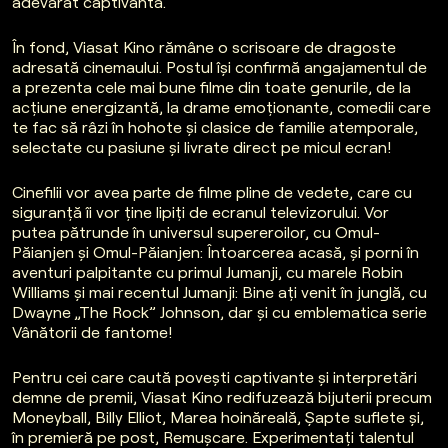
adevărat captivantă.
În fond, Viasat Kino rămâne o scrisoare de dragoste
adresată cinemaului. Postul își confirmă angajamentul de
a prezenta cele mai bune filme din toate genurile, de la
acțiune energizantă, la drame emoționante, comedii care
te fac să râzi în hohote și clasice de familie atemporale,
selectate cu pasiune și livrate direct pe micul ecran!
Cinefilii vor avea parte de filme pline de vedete, care cu
siguranță îi vor ține lipiți de ecranul televizorului. Vor
putea pătrunde în universul supereroilor, cu Omul-
Păianjen și Omul-Păianjen: Întoarcerea acasă, și porni în
aventuri palpitante cu primul Jumanji, cu marele Robin
Williams și mai recentul Jumanji: Bine ați venit în junglă, cu
Dwayne „The Rock” Johnson, dar și cu emblematica serie
Vânătorii de fantome!
Pentru cei care caută povești captivante și interpretări
demne de premii, Viasat Kino redifuzează bijuterii precum
Moneyball, Billy Elliot, Marea hoinăreală, Șapte suflete și,
în premieră pe post, Remușcare. Experimentați talentul