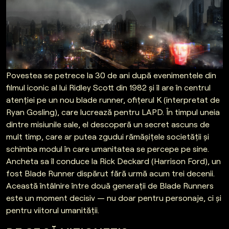
Povestea se petrece la 30 de ani după evenimentele din
filmul iconic al lui Ridley Scott din 1982 și îl are în centrul
atenției pe un nou blade runner, ofițerul K (interpretat de
Ryan Gosling), care lucrează pentru LAPD. În timpul uneia
dintre misiunile sale, el descoperă un secret ascuns de
mult timp, care ar putea zgudui rămășițele societății și
schimba modul în care umanitatea se percepe pe sine.
Ancheta sa îl conduce la Rick Deckard (Harrison Ford), un
fost Blade Runner dispărut fără urmă acum trei decenii.
Această întâlnire între două generații de Blade Runners
este un moment decisiv — nu doar pentru personaje, ci și
pentru viitorul umanității.