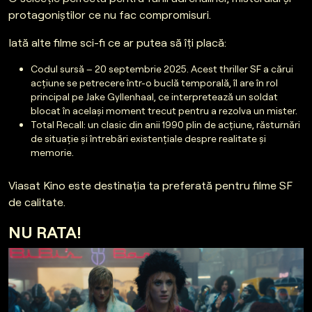
protagoniștilor ce nu fac compromisuri.
Iată alte filme sci-fi ce ar putea să îți placă:
Codul sursă – 20 septembrie 2025. Acest thriller SF a cărui
acțiune se petrecere într-o buclă temporală, îl are în rol
principal pe Jake Gyllenhaal, ce interpretează un soldat
blocat în același moment trecut pentru a rezolva un mister.
Total Recall: un clasic din anii 1990 plin de acțiune, răsturnări
de situație și întrebări existențiale despre realitate și
memorie.
Viasat Kino este destinația ta preferată pentru filme SF
de calitate.
NU RATA!