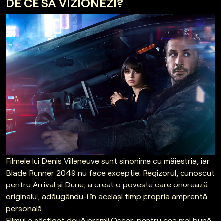
DE CE SĂ VIZIONEZI?
Filmele lui Denis Villeneuve sunt sinonime cu măiestria, iar
Blade Runner 2049 nu face excepție. Regizorul, cunoscut
pentru Arrival și Dune, a creat o poveste care onorează
originalul, adăugându-i în același timp propria amprentă
personală.
Filmul a câștigat două premii Oscar: pentru cea mai bună