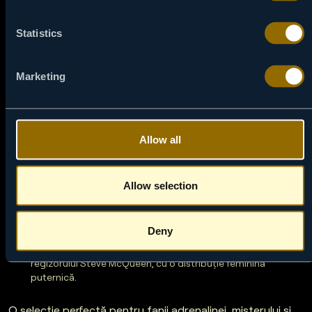
Statistics
Marketing
Viasat Kino scoate artileria grea în luna septembrie. Pe
lângă Blade Runner 2049, te poți bucura de:
Allow all
Jack Reacher, difuzat pe 6 septembrie. Tom Cruise joacă
rolul unui erou singuratic care se confruntă cu un sistem
Allow selection
corupt.
Mission: Impossible – Ghost Protocol pe 7 septembrie.
Acțiune de mare intensitate, Moscova în flăcări și un Ethan
Deny
Hunt împins la limită.
Widows – 14 septembrie 2025. Un thriller captivant al
regizorului Steve McQueen, cu o distribuție feminină
puternică.
O selecție perfectă pentru fanii adrenalinei, misterului și