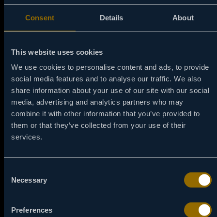
Consent
Details
About
This website uses cookies
We use cookies to personalise content and ads, to provide
Filmul va fi difuzat vineri, 5 septembrie, la ora 22:00, la
social media features and to analyse our traffic. We also
Viasat Kino – nu rata evenimentul lunii! Dacă totuși nu e
share information about your use of our site with our social
un moment bun, nu e nicio problemă, poți urmări reluarea
media, advertising and analytics partners who may
din 21 octombrie, la ora 22:00.
combine it with other information that you’ve provided to
Filmul va fi difuzat în calitate superioară, perfectă pentru
them or that they’ve collected from your use of their
a aprecia imaginile uimitoare și sunetul captivant.
services.
Consultă programul complet pe site-ul web Viasat Kino
pentru a te asigura că nu ratezi niciun film important din
această toamnă.
Consent
Necessary
Selection
CE ALTCEVA POȚI URMĂRI ÎN
SEPTEMBRIE LA VIASATKINO?
Preferences