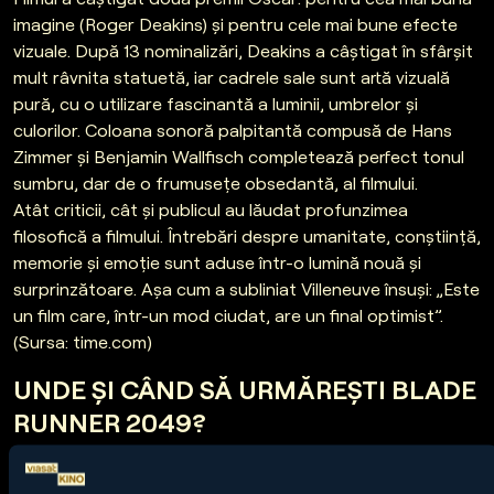
imagine (Roger Deakins) și pentru cele mai bune efecte
vizuale. După 13 nominalizări, Deakins a câștigat în sfârșit
mult râvnita statuetă, iar cadrele sale sunt artă vizuală
pură, cu o utilizare fascinantă a luminii, umbrelor și
culorilor. Coloana sonoră palpitantă compusă de Hans
Zimmer și Benjamin Wallfisch completează perfect tonul
sumbru, dar de o frumusețe obsedantă, al filmului.
Atât criticii, cât și publicul au lăudat profunzimea
filosofică a filmului. Întrebări despre umanitate, conștiință,
memorie și emoție sunt aduse într-o lumină nouă și
surprinzătoare. Așa cum a subliniat Villeneuve însuși: „Este
un film care, într-un mod ciudat, are un final optimist”.
(Sursa: time.com)
UNDE ȘI CÂND SĂ URMĂREȘTI BLADE
RUNNER 2049?